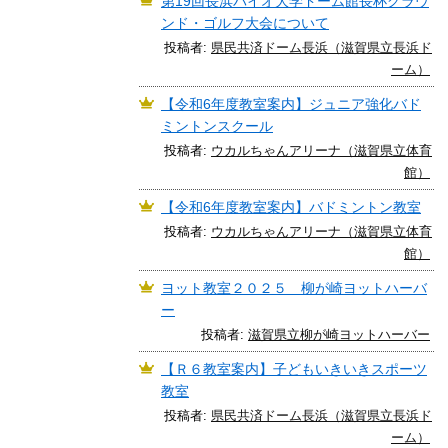
第19回長浜バイオ大学ドーム館長杯グラウ
ンド・ゴルフ大会について
投稿者:
県民共済ドーム長浜（滋賀県立長浜ド
ーム）
【令和6年度教室案内】ジュニア強化バド
ミントンスクール
投稿者:
ウカルちゃんアリーナ（滋賀県立体育
館）
【令和6年度教室案内】バドミントン教室
投稿者:
ウカルちゃんアリーナ（滋賀県立体育
館）
ヨット教室２０２５ 柳が崎ヨットハーバ
ー
投稿者:
滋賀県立柳が崎ヨットハーバー
【Ｒ６教室案内】子どもいきいきスポーツ
教室
投稿者:
県民共済ドーム長浜（滋賀県立長浜ド
ーム）