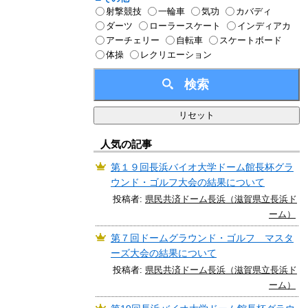
射撃競技
一輪車
気功
カバディ
ダーツ
ローラースケート
インディアカ
アーチェリー
自転車
スケートボード
体操
レクリエーション
人気の記事
第１９回長浜バイオ大学ドーム館長杯グラ
ウンド・ゴルフ大会の結果について
投稿者:
県民共済ドーム長浜（滋賀県立長浜ド
ーム）
第７回ドームグラウンド・ゴルフ マスタ
ーズ大会の結果について
投稿者:
県民共済ドーム長浜（滋賀県立長浜ド
ーム）