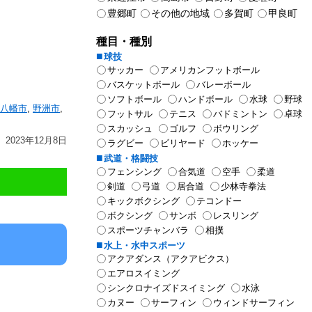
豊郷町
その他の地域
多賀町
甲良町
種目・種別
球技
サッカー
アメリカンフットボール
バスケットボール
バレーボール
ソフトボール
ハンドボール
水球
野球
八幡市
,
野洲市
,
フットサル
テニス
バドミントン
卓球
スカッシュ
ゴルフ
ボウリング
2023年12月8日
ラグビー
ビリヤード
ホッケー
武道・格闘技
フェンシング
合気道
空手
柔道
剣道
弓道
居合道
少林寺拳法
キックボクシング
テコンドー
ボクシング
サンボ
レスリング
スポーツチャンバラ
相撲
水上・水中スポーツ
アクアダンス（アクアビクス）
エアロスイミング
シンクロナイズドスイミング
水泳
カヌー
サーフィン
ウィンドサーフィン