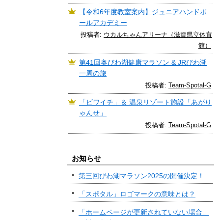
【令和6年度教室案内】ジュニアハンドボ
ールアカデミー
投稿者:
ウカルちゃんアリーナ（滋賀県立体育
館）
第41回奥びわ湖健康マラソン & JRびわ湖
一周の旅
投稿者:
Team-Spotal-G
「ビワイチ」＆ 温泉リゾート施設「あがり
ゃんせ」
投稿者:
Team-Spotal-G
お知らせ
第三回びわ湖マラソン2025の開催決定！
「スポタル」ロゴマークの意味とは？
「ホームページが更新されていない場合」