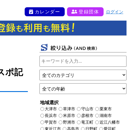
カレンダー
登録団体
ログイン
スポ記
地域選択
大津市
草津市
守山市
栗東市
長浜市
米原市
彦根市
湖南市
甲賀市
野洲市
竜王町
近江八幡市
東近江市
高島市
日野町
愛荘町