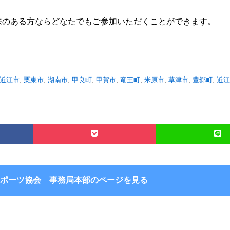
味のある方ならどなたでもご参加いただくことができます。
近江市
,
栗東市
,
湖南市
,
甲良町
,
甲賀市
,
竜王町
,
米原市
,
草津市
,
豊郷町
,
近江
ポーツ協会 事務局本部のページを見る