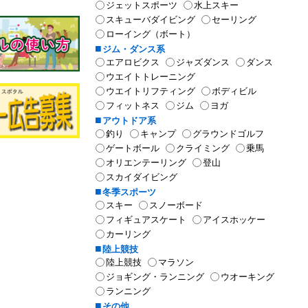
ジェットスポーツ
水上スキー
スキューバダイビング
セーリング
ローイング（ボート）
ジム・ダンス系
エアロビクス
ジャズダンス
ダンス
ウエイトトレーニング
ウエイトリフティング
ボディビル
フィットネス
ジム
ヨガ
アウトドア系
釣り
キャンプ
グラウンドゴルフ
ゲートボール
クライミング
乗馬
オリエンテーリング
登山
スカイダイビング
冬季スポーツ
スキー
スノーボード
フィギュアスケート
アイスホッケー
カーリング
陸上競技
陸上競技
マラソン
ジョギング・ランニング
ウオーキング
ランニング
その他