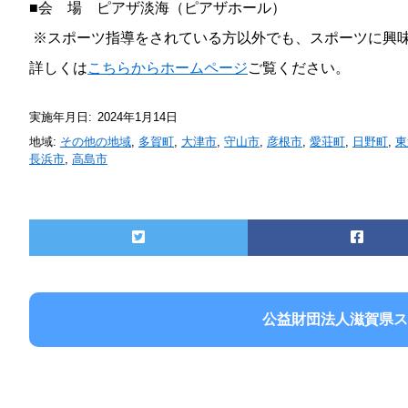
■会 場 ピアザ淡海（ピアザホール）
※スポーツ指導をされている方以外でも、スポーツに興
詳しくは
こちらからホームページ
ご覧ください。
実施年月日:
2024年1月14日
地域:
その他の地域
,
多賀町
,
大津市
,
守山市
,
彦根市
,
愛荘町
,
日野町
,
東
長浜市
,
高島市
公益財団法人滋賀県ス