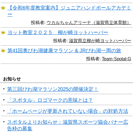
【令和6年度教室案内】ジュニアハンドボールアカデミ
ー
投稿者:
ウカルちゃんアリーナ（滋賀県立体育館）
ヨット教室２０２５ 柳が崎ヨットハーバー
投稿者:
滋賀県立柳が崎ヨットハーバー
第41回奥びわ湖健康マラソン & JRびわ湖一周の旅
投稿者:
Team-Spotal-G
お知らせ
第三回びわ湖マラソン2025の開催決定！
「スポタル」ロゴマークの意味とは？
「ホームページが更新されていない場合」の対処方法
スポタルよりお知らせ：滋賀県スポーツ協会バナー広
告枠の募集