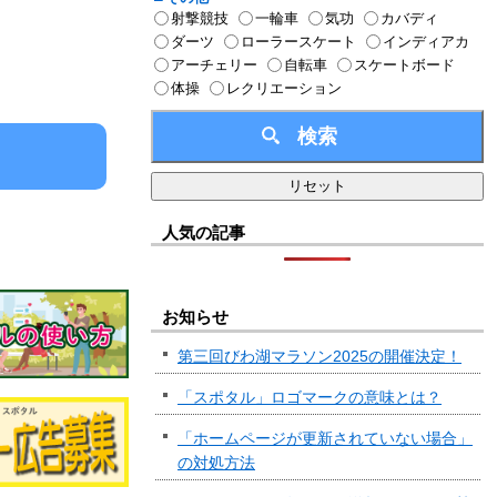
射撃競技
一輪車
気功
カバディ
ダーツ
ローラースケート
インディアカ
アーチェリー
自転車
スケートボード
体操
レクリエーション
人気の記事
お知らせ
第三回びわ湖マラソン2025の開催決定！
「スポタル」ロゴマークの意味とは？
「ホームページが更新されていない場合」
の対処方法