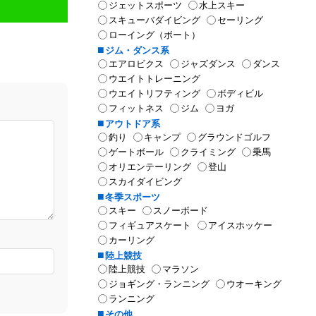
ジェットスポーツ
水上スキー
スキューバダイビング
セーリング
ローイング（ボート）
ジム・ダンス系
エアロビクス
ジャズダンス
ダンス
ウエイトトレーニング
ウエイトリフティング
ボディビル
フィットネス
ジム
ヨガ
アウトドア系
釣り
キャンプ
グラウンドゴルフ
ゲートボール
クライミング
乗馬
オリエンテーリング
登山
スカイダイビング
冬季スポーツ
スキー
スノーボード
フィギュアスケート
アイスホッケー
カーリング
陸上競技
陸上競技
マラソン
ジョギング・ランニング
ウオーキング
ランニング
その他