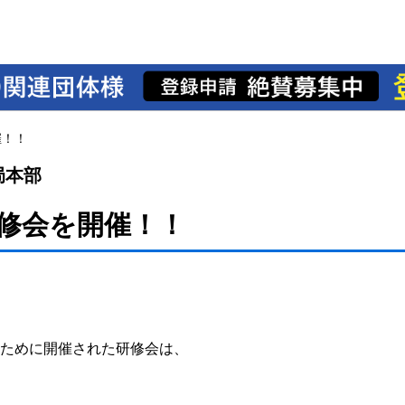
催！！
局本部
修会を開催！！
ために開催された研修会は、