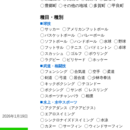
豊郷町
その他の地域
多賀町
甲良町
種目・種別
球技
サッカー
アメリカンフットボール
バスケットボール
バレーボール
ソフトボール
ハンドボール
水球
野球
フットサル
テニス
バドミントン
卓球
スカッシュ
ゴルフ
ボウリング
ラグビー
ビリヤード
ホッケー
武道・格闘技
フェンシング
合気道
空手
柔道
剣道
弓道
居合道
少林寺拳法
キックボクシング
テコンドー
ボクシング
サンボ
レスリング
スポーツチャンバラ
相撲
水上・水中スポーツ
アクアダンス（アクアビクス）
エアロスイミング
2026年1月19日
シンクロナイズドスイミング
水泳
カヌー
サーフィン
ウィンドサーフィン