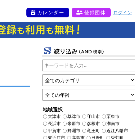
カレンダー
登録団体
ログイン
地域選択
大津市
草津市
守山市
栗東市
長浜市
米原市
彦根市
湖南市
甲賀市
野洲市
竜王町
近江八幡市
東近江市
高島市
日野町
愛荘町